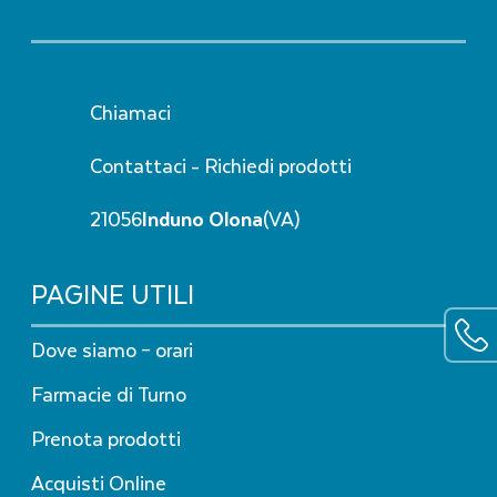
Chiamaci
Contattaci - Richiedi prodotti
21056
Induno Olona
(VA)
PAGINE UTILI
Apri
Dove siamo – orari
Farmacie di Turno
Prenota prodotti
Acquisti Online