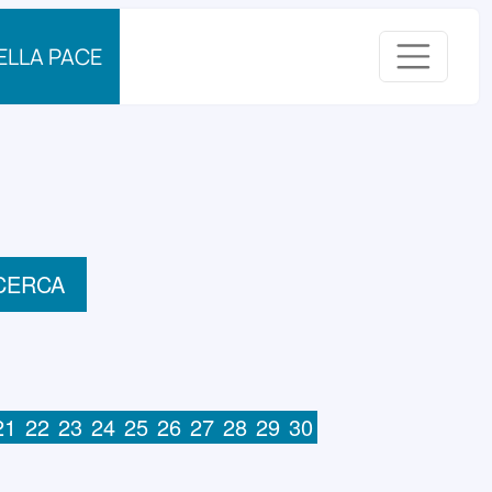
ELLA PACE
CERCA
21
22
23
24
25
26
27
28
29
30