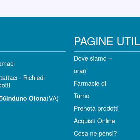
PAGINE UTIL
Dove siamo –
amaci
orari
attaci - Richiedi
Farmacie di
otti
Turno
56
Induno Olona
(VA)
Prenota prodotti
Acquisti Online
Cosa ne pensi?