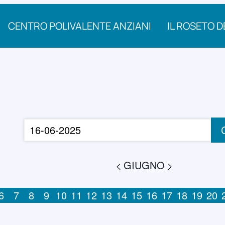
CENTRO POLIVALENTE ANZIANI
IL ROSETO D
o
GIUGNO
6
7
8
9
10
11
12
13
14
15
16
17
18
19
20