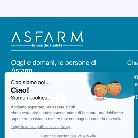
Oggi e domani, le persone di
Chi
Asfarm
Cont
mantengono le promesse di
prod
Asfarm
210