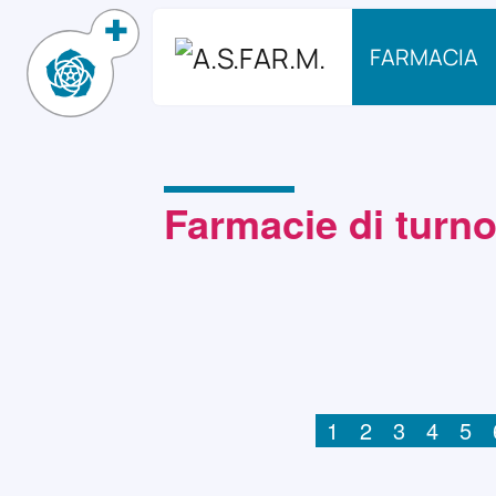
FARMACIA
Farmacie di turn
1
2
3
4
5