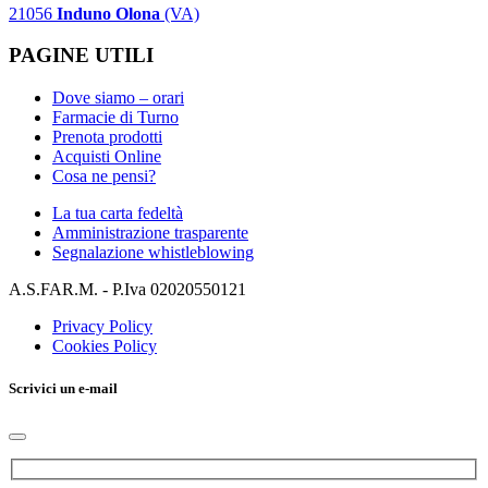
21056
Induno Olona
(VA)
PAGINE UTILI
Dove siamo – orari
Farmacie di Turno
Prenota prodotti
Acquisti Online
Cosa ne pensi?
La tua carta fedeltà
Amministrazione trasparente
Segnalazione whistleblowing
A.S.FAR.M. - P.Iva 02020550121
Privacy Policy
Cookies Policy
Scrivici un e-mail