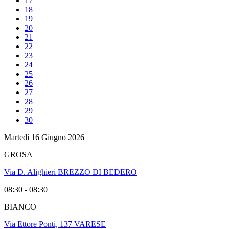
17
18
19
20
21
22
23
24
25
26
27
28
29
30
Martedì 16 Giugno 2026
GROSA
Via D. Alighieri BREZZO DI BEDERO
08:30 - 08:30
BIANCO
Via Ettore Ponti, 137 VARESE